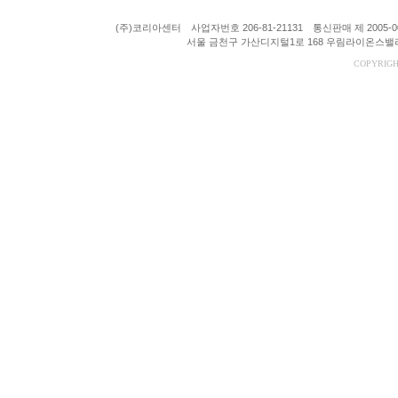
(주)코리아센터 사업자번호 206-81-21131 통신판매 제 200
서울 금천구 가산디지털1로 168 우림라이온스밸리 A동
COPYRIGH