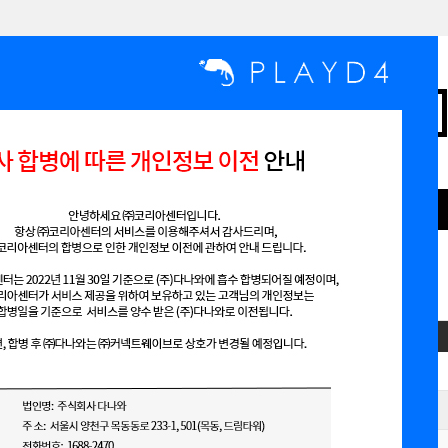
인기검색어
,
,
,
,
맞춤형디자인무료
여름 기획전
부분디자인
뷰티
최신디자인
항
내용
[공지] 회사 합병에 따른 개인정보 이전 안내
플레이D4 서비스 중단 공지