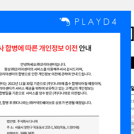
인기검색어
,
,
,
,
맞춤형디자인무료
맞춤디자인
쇼핑몰 스킨
뷰티
최신디자인
[FREE] 모바일 
상품코드
PD2023
기본구성
메인, 
브랜드샵
디자인
메이크
메이크샵
글로비