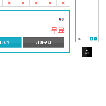
0
원
무료
0
/
0