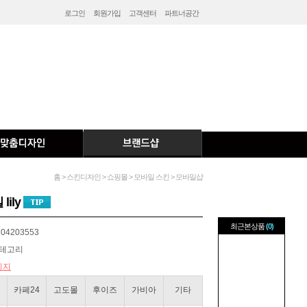
로그인
회원가입
고객센터
파트너공간
홈 > 스킨디자인 > 쇼핑몰 > 모바일 스킨 > 모바일샵
lily
최근본상품
(0)
04203553
카테고리
이지
카페24
고도몰
후이즈
가비아
기타