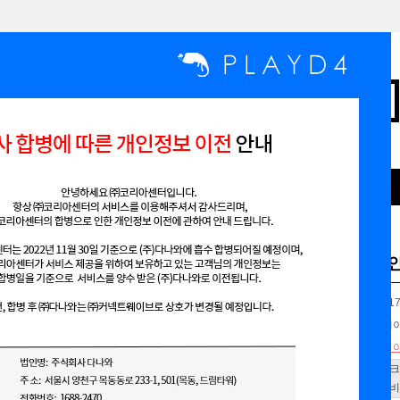
인기검색어
,
,
,
,
맞춤형디자인무료
쇼핑몰 스킨
부분디자인
심플
홈페이지
칼로리컷(메인
상품코드
PD2017
기본구성
메인페
브랜드샵
디자인
메이크
메이크샵
글로비