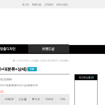
로그인
회원가입
고객센터
파트너공간
홈 > 스킨디자인 > 쇼핑몰 > 건강/스포츠/레저 > 건강/헬스
+대분류+상세)
최근본상품
(0)
0131889
이지+대분류페이지+상세페이지
아트
카페24
고도몰
후이즈
가비아
기타